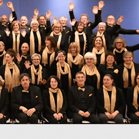
Menu
<
>
A l'affiche
Vidéos
Galerie photos
?>
Images de la page d'accueil
Cliquez pour éditer
Texte, bouton et/ou inscription à la newsletter
Cliquez pour éditer