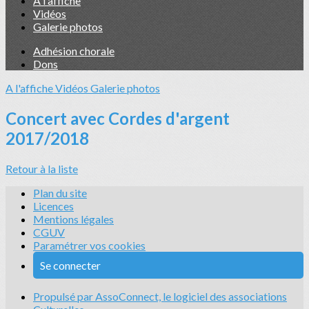
A l'affiche
Vidéos
Galerie photos
Adhésion chorale
Dons
A l'affiche
Vidéos
Galerie photos
Concert avec Cordes d'argent
2017/2018
Retour à la liste
Plan du site
Licences
Mentions légales
CGUV
Paramétrer vos cookies
Se connecter
Propulsé par AssoConnect, le logiciel des associations