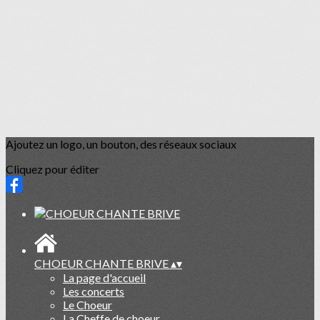
Ajoutez un logo, un bouton, des réseaux sociaux
Cliquez pour éditer
CHOEUR CHANTE BRIVE
▴
▾
La page d'accueil
Les concerts
Le Choeur
La Cheffe de choeur