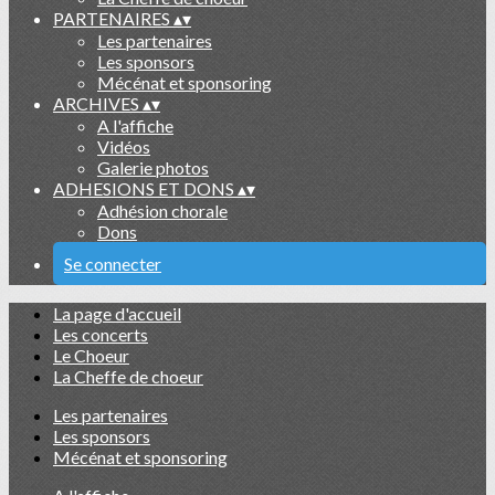
PARTENAIRES
▴
▾
Les partenaires
Les sponsors
Mécénat et sponsoring
ARCHIVES
▴
▾
A l'affiche
Vidéos
Galerie photos
ADHESIONS ET DONS
▴
▾
Adhésion chorale
Dons
Se connecter
La page d'accueil
Les concerts
Le Choeur
La Cheffe de choeur
Les partenaires
Les sponsors
Mécénat et sponsoring