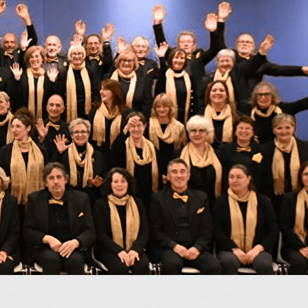
Exporter les lignes sélectionnées
Exporter toutes les colonnes
Exporter uniquement les colonnes affichées
Menu
<
>
La page d'accueil
Les concerts
Le Choeur
La Cheffe de choeur
?>
Images de la page d'accueil
Cliquez pour éditer