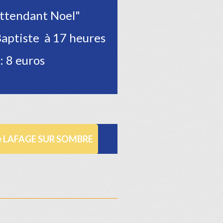
attendant Noel"
Baptiste à 17 heures
: 8 euros
 de LAFAGE SUR SOMBRE