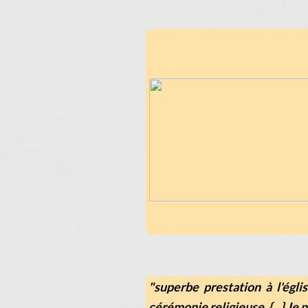
"superbe prestation à l'égli
cérémonie religieuse. {...} Je 