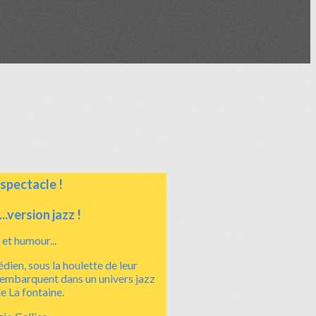
spectacle !
..version jazz !
et humour...
dien, sous la houlette de leur
 embarquent dans un univers jazz
de La fontaine.