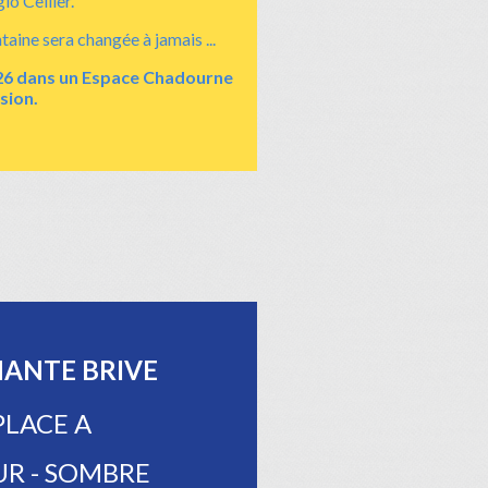
io Cellier.
taine sera changée à jamais ...
2026 dans un Espace Chadourne
sion.
ANTE BRIVE
PLACE A
UR - SOMBRE