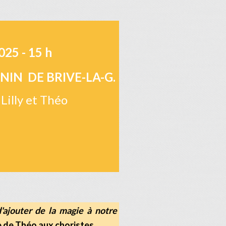
2025 - 15 h
RNIN DE BRIVE-LA-G.
Lilly et Théo
d'ajouter de la magie à notre
de Théo aux choristes.