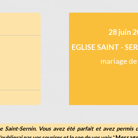
28 juin 
EGLISE SAINT - SE
mariage de 
se Saint-Sernin. Vous avez été parfait et avez permis 
n'oublierai pas vos sourires et le son de vos voix."
Message 