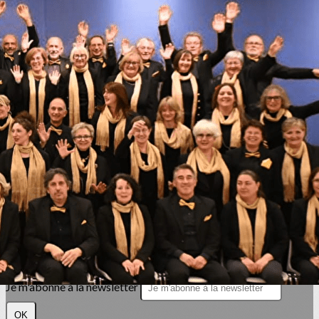
Exporter les lignes sélectionnées
Exporter toutes les colonnes
Exporter uniquement les colonnes affichées
Menu
<
>
Adhésion chorale
Dons
?>
Images de la page d'accueil
Cliquez pour éditer
Texte, bouton et/ou inscription à la newsletter
Cliquez pour éditer
Je m'abonne à la newsletter
OK