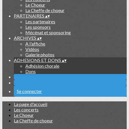
Le Choeur
La Cheffe de choeur
PARTENAIRES
▴
▾
Les partenaires
Les sponsors
Mécénat et sponsoring
ARCHIVES
▴
▾
A l'affiche
Vidéos
Galerie photos
ADHESIONS ET DONS
▴
▾
Adhésion chorale
Dons
Se connecter
La page d'accueil
Les concerts
Le Choeur
La Cheffe de choeur