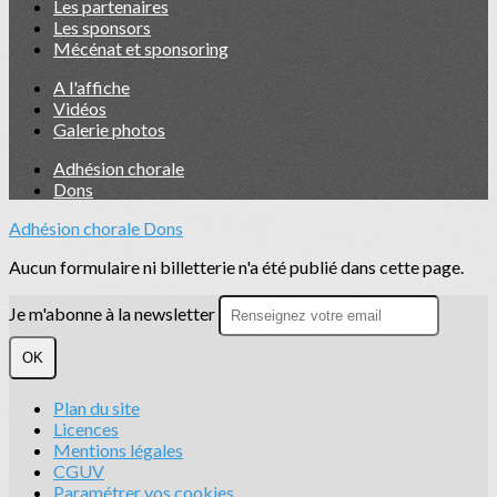
Les partenaires
Les sponsors
Mécénat et sponsoring
A l'affiche
Vidéos
Galerie photos
Adhésion chorale
Dons
Adhésion chorale
Dons
Aucun formulaire ni billetterie n'a été publié dans cette page.
Je m'abonne à la newsletter
OK
Plan du site
Licences
Mentions légales
CGUV
Paramétrer vos cookies