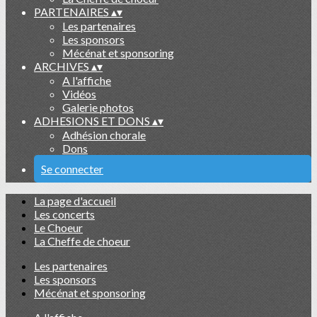
PARTENAIRES
▴
▾
Les partenaires
Les sponsors
Mécénat et sponsoring
ARCHIVES
▴
▾
A l'affiche
Vidéos
Galerie photos
ADHESIONS ET DONS
▴
▾
Adhésion chorale
Dons
Se connecter
La page d'accueil
Les concerts
Le Choeur
La Cheffe de choeur
Les partenaires
Les sponsors
Mécénat et sponsoring