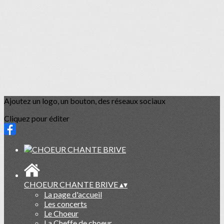
Ajoutez un logo, un bouton, des réseaux sociaux
Cliquez pour éditer
CHOEUR CHANTE BRIVE
▴
▾
La page d'accueil
Les concerts
Le Choeur
La Cheffe de choeur