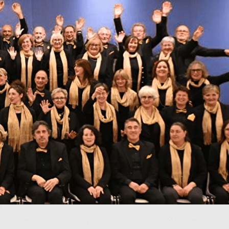
Menu
<
>
A l'affiche
Vidéos
Galerie photos
?>
Images de la page d'accueil
Cliquez pour éditer
Texte, bouton et/ou inscription à la newsletter
Cliquez pour éditer