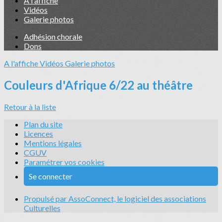
A l'affiche
Vidéos
Galerie photos
Adhésion chorale
Dons
A l'affiche
Vidéos
Galerie photos
Couleurs d'Afrique 6/22 au théâtre
Retour à la liste
Plan du site
Licences
Mentions légales
CGUV
Paramétrer vos cookies
Se connecter
Propulsé par AssoConnect, le logiciel des associations
Culturelles