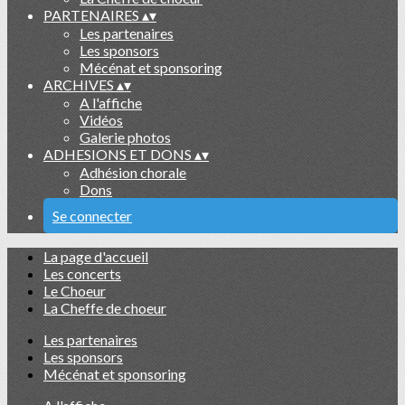
PARTENAIRES
▴
▾
Les partenaires
Les sponsors
Mécénat et sponsoring
ARCHIVES
▴
▾
A l'affiche
Vidéos
Galerie photos
ADHESIONS ET DONS
▴
▾
Adhésion chorale
Dons
Se connecter
La page d'accueil
Les concerts
Le Choeur
La Cheffe de choeur
Les partenaires
Les sponsors
Mécénat et sponsoring