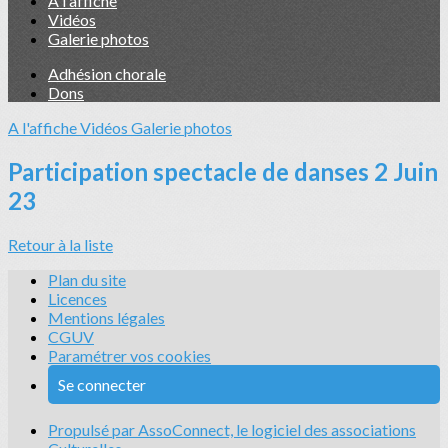
A l'affiche
Vidéos
Galerie photos
Adhésion chorale
Dons
A l'affiche
Vidéos
Galerie photos
Participation spectacle de danses 2 Juin
23
Retour à la liste
Plan du site
Licences
Mentions légales
CGUV
Paramétrer vos cookies
Se connecter
Propulsé par AssoConnect, le logiciel des associations