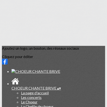
Ajoutez un logo, un bouton, des réseaux sociaux
Cliquez pour éditer
CHOEUR CHANTE BRIVE
▴
▾
La page d'accueil
Les concerts
Le Choeur
La Cheffe de choeur