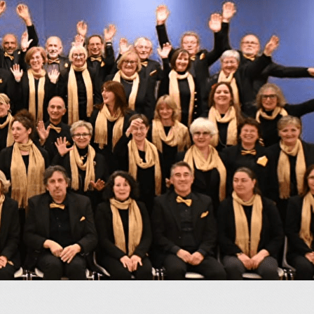
Menu
<
>
A l'affiche
Vidéos
Galerie photos
?>
Images de la page d'accueil
Cliquez pour éditer
Texte, bouton et/ou inscription à la newsletter
Cliquez pour éditer