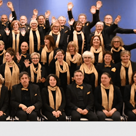
Menu
<
>
A l'affiche
Vidéos
Galerie photos
?>
Images de la page d'accueil
Cliquez pour éditer