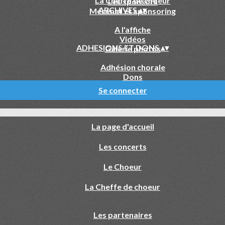
La Cheffe de choeur
Les sponsors
ARCHIVES
▴
▾
Mécénat et sponsoring
A l'affiche
Vidéos
ADHESIONS ET DONS
▴
▾
Galerie photos
Adhésion chorale
Dons
Se connecter
La page d'accueil
Les concerts
Le Choeur
La Cheffe de choeur
Les partenaires