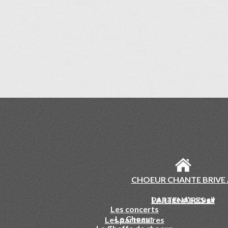
CHOEUR CHANTE BRIVE
La page d'accueil
PARTENAIRES
▴
▾
Les concerts
Le Choeur
Les partenaires