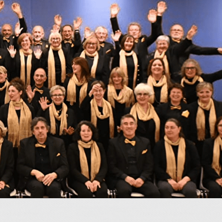
Menu
<
>
A l'affiche
Vidéos
Galerie photos
?>
Images de la page d'accueil
Cliquez pour éditer
Texte, bouton et/ou inscription à la newsletter
Cliquez pour éditer