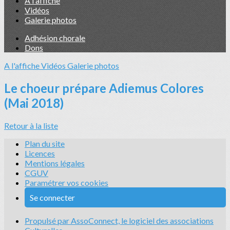
A l'affiche
Vidéos
Galerie photos
Adhésion chorale
Dons
A l'affiche
Vidéos
Galerie photos
Le choeur prépare Adiemus Colores
(Mai 2018)
Retour à la liste
Plan du site
Licences
Mentions légales
CGUV
Paramétrer vos cookies
Se connecter
Propulsé par AssoConnect, le logiciel des associations