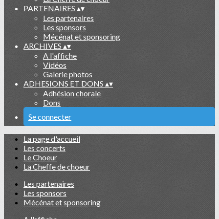
PARTENAIRES
▴
▾
Les partenaires
Les sponsors
Mécénat et sponsoring
ARCHIVES
▴
▾
A l'affiche
Vidéos
Galerie photos
ADHESIONS ET DONS
▴
▾
Adhésion chorale
Dons
Se connecter
La page d'accueil
Les concerts
Le Choeur
La Cheffe de choeur
Les partenaires
Les sponsors
Mécénat et sponsoring