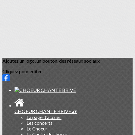
Ajoutez un logo, un bouton, des réseaux sociaux
Cliquez pour éditer
CHOEUR CHANTE BRIVE
▴
▾
La page d'accueil
Les concerts
Le Choeur
La Cheffe de choeur